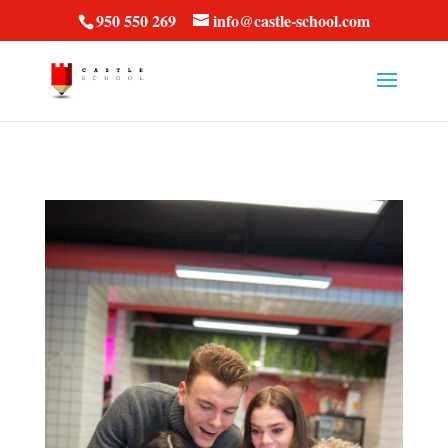
vt57fcc36k
950 550 269
info@castle-school.com