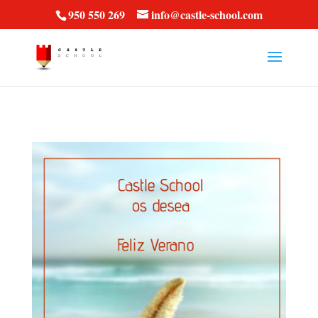
vt57fcc36k
950 550 269
info@castle-school.com