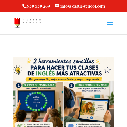
vt57fcc36k
950 550 269
info@castle-school.com