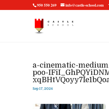
vt57fcc36k
950 550 269
info@castle-school.com
a-cinematic-medium-
poo-IFiI_GhPQYiDN
xqBHtVQoyy7Ie1bQo
Sep 17, 2024