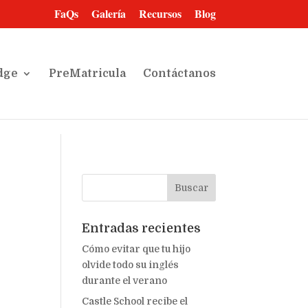
FaQs
Galería
Recursos
Blog
dge
PreMatricula
Contáctanos
Entradas recientes
Cómo evitar que tu hijo
olvide todo su inglés
durante el verano
Castle School recibe el