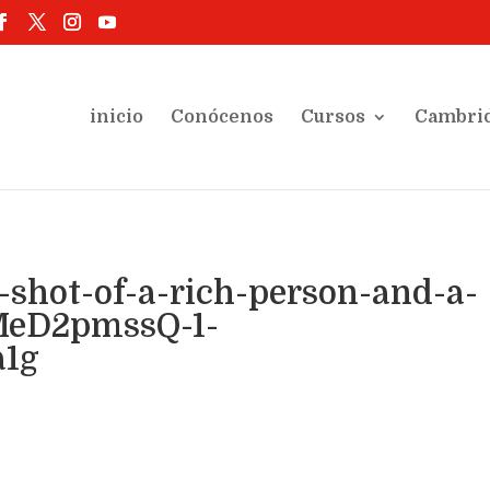
inicio
Conócenos
Cursos
Cambri
shot-of-a-rich-person-and-a-
MeD2pmssQ-1-
a1g