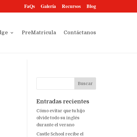
FaQs
Galería
Recursos
Blog
dge
PreMatricula
Contáctanos
Entradas recientes
Cómo evitar que tu hijo
olvide todo su inglés
durante el verano
Castle School recibe el