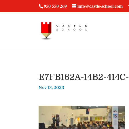
vt57fcc36k
950 550 269
info@castle-school.com
E7FB162A-14B2-414C
Nov 13, 2023