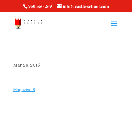
vt57fcc36k
950 550 269
info@castle-school.com
Mar 26, 2015
Magazine 8