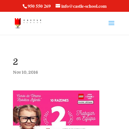
vt57fcc36k
950 550 269
info@castle-school.com
2
Nov 10, 2016