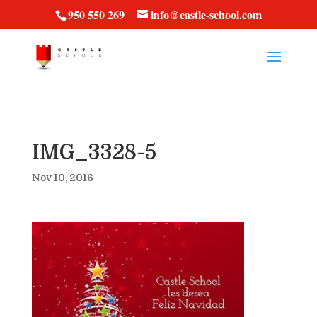
vt57fcc36k
950 550 269
info@castle-school.com
IMG_3328-5
Nov 10, 2016