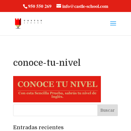
vt57fcc36k
950 550 269
info@castle-school.com
conoce-tu-nivel
Entradas recientes