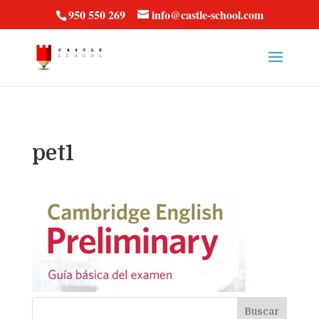
vt57fcc36k
950 550 269
info@castle-school.com
pet1