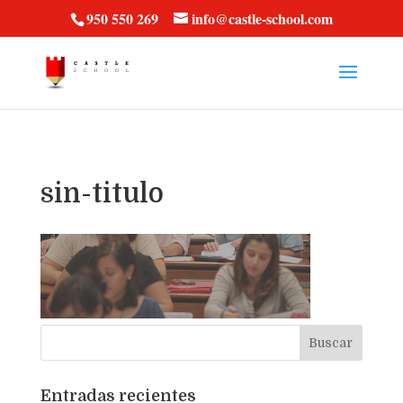
vt57fcc36k
950 550 269
info@castle-school.com
sin-titulo
Entradas recientes