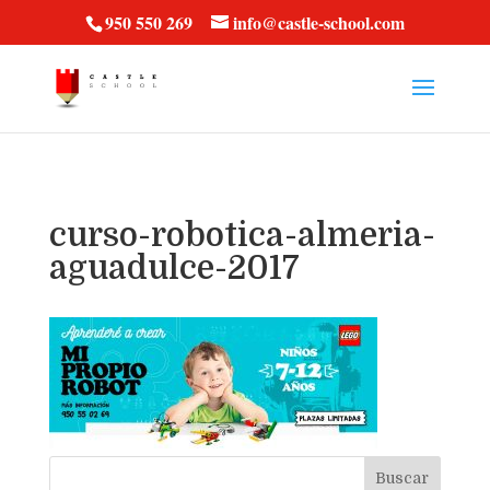
vt57fcc36k
950 550 269
info@castle-school.com
curso-robotica-almeria-
aguadulce-2017