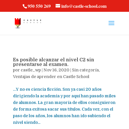
vt57fcc36k
950 550 269
info@castle-school.com
Es posible alcanzar el nivel C2 sin
presentarse al examen.
por
castle_wp
|
Nov 16, 2020
|
Sin categoría
,
Ventajas de aprender en Castle School
…Y no es ciencia ficción. Son ya casi 20 años
dirigiendo la academia y por aquí han pasado miles
de alumnos. La gran mayoría de ellos consiguieron
de forma exitosa sacar sus títulos. Cada vez, con el
paso de los años, los alumnos han ido subiendo el
nivel siendo...