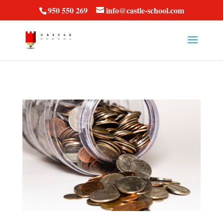
vt57fcc36k
950 550 269
info@castle-school.com